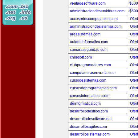
ventadesoftware.com
$600
administraciondeservidores.com
$590
accesorioscomputacion.com
Ofer
administraciondesistemas.com
Ofer
areasistemas.com
Ofer
auladeinformatica.com
Ofer
camaraseguridad.com
Ofer
chilesoft.com
Ofer
clubprogramadores.com
Ofer
computadorasenventa.com
Ofer
cursodesistemas.com
Ofer
cursosdeprogramacion.com
Ofer
cursosinformaticos.com
Ofer
deinformatica.com
Ofer
desarrollodesitios.com
Ofer
desarrollodesoftware.net
Ofer
desarrollosagiles.com
Ofer
desarrollosistemas.com
Ofer