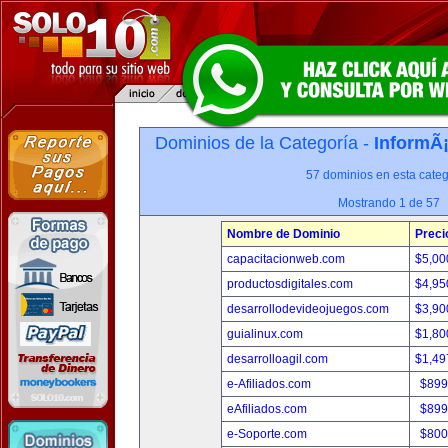
Dominios de la Categoría -
InformÃ¡
57 dominios en esta categ
Mostrando 1 de 57
Nombre de Dominio
Preci
capacitacionweb.com
$5,00
productosdigitales.com
$4,95
desarrollodevideojuegos.com
$3,90
guialinux.com
$1,80
desarrolloagil.com
$1,49
e-Afiliados.com
$899
eAfiliados.com
$899
e-Soporte.com
$800