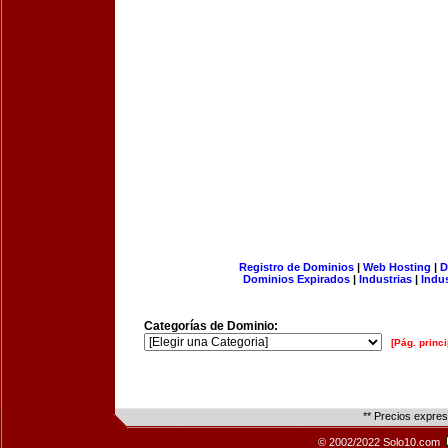
Registro de Dominios
|
Web Hosting
|
D
Dominios Expirados
|
Industrias
|
Indu
Categorías de Dominio:
[Pág. princi
** Precios expre
© 2002/2022 Solo10.com