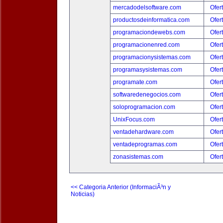
mercadodelsoftware.com
Ofer
productosdeinformatica.com
Ofer
programaciondewebs.com
Ofer
programacionenred.com
Ofer
programacionysistemas.com
Ofer
programasysistemas.com
Ofer
programate.com
Ofer
softwaredenegocios.com
Ofer
soloprogramacion.com
Ofer
UnixFocus.com
Ofer
ventadehardware.com
Ofer
ventadeprogramas.com
Ofer
zonasistemas.com
Ofer
<< Categoria Anterior (InformaciÃ³n y
Noticias)