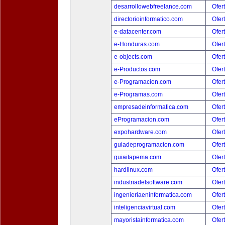
desarrollowebfreelance.com
Ofer
directorioinformatico.com
Ofer
e-datacenter.com
Ofer
e-Honduras.com
Ofer
e-objects.com
Ofer
e-Productos.com
Ofer
e-Programacion.com
Ofer
e-Programas.com
Ofer
empresadeinformatica.com
Ofer
eProgramacion.com
Ofer
expohardware.com
Ofer
guiadeprogramacion.com
Ofer
guiaitapema.com
Ofer
hardlinux.com
Ofer
industriadelsoftware.com
Ofer
ingenieriaeninformatica.com
Ofer
inteligenciavirtual.com
Ofer
mayoristainformatica.com
Ofer