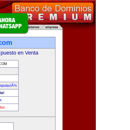
.com
 puesto en Venta
COM
omputaciÃ³n
ta!
m
tas