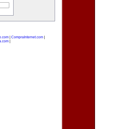
o.com
|
CompraInternet.com
|
a.com
|