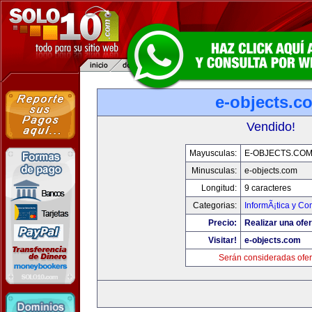
e-objects.c
Vendido!
Mayusculas:
E-OBJECTS.CO
Minusculas:
e-objects.com
Longitud:
9 caracteres
Categorias:
InformÃ¡tica y C
Precio:
Realizar una ofer
Visitar!
e-objects.com
Serán consideradas ofer