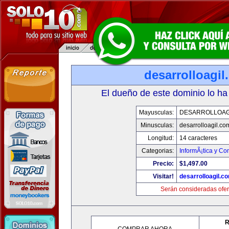
desarrolloagi
El dueño de este dominio lo ha
Mayusculas:
DESARROLLOAG
Minusculas:
desarrolloagil.co
Longitud:
14 caracteres
Categorias:
InformÃ¡tica y C
Precio:
$1,497.00
Visitar!
desarrolloagil.c
Serán consideradas ofer
R