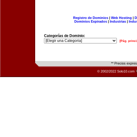
Registro de Dominios
|
Web Hosting
|
D
Dominios Expirados
|
Industrias
|
Indu
Categorías de Dominio:
[Pág. princi
** Precios expre
© 2002/2022 Solo10.com