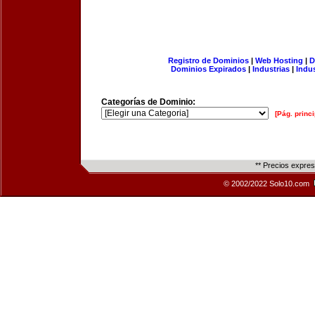
Registro de Dominios
|
Web Hosting
|
D
Dominios Expirados
|
Industrias
|
Indu
Categorías de Dominio:
[Pág. princi
** Precios expre
© 2002/2022 Solo10.com