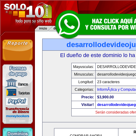
desarrollodevideoj
El dueño de este dominio lo ha
Mayusculas:
DESARROLLODEVID
Minusculas:
desarrollodevideojueg
Longitud:
23 caracteres
Categorias:
InformÃ¡tica y Computa
Precio:
$3,900.00
Visitar!
desarrollodevideojue
Serán consideradas ofer
R