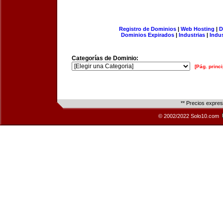
Registro de Dominios
|
Web Hosting
|
D
Dominios Expirados
|
Industrias
|
Indu
Categorías de Dominio:
[Pág. princi
** Precios expre
© 2002/2022 Solo10.com