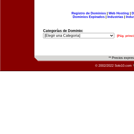
Registro de Dominios
|
Web Hosting
|
D
Dominios Expirados
|
Industrias
|
Indu
Categorías de Dominio:
[Pág. princi
** Precios expre
© 2002/2022 Solo10.com