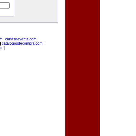
om
|
cartasdeventa.com
|
|
catalogosdecompra.com
|
om
|