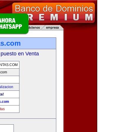
as.com
 puesto en Venta
NTAS.COM
.com
lizacion
ta!
s.com
tas