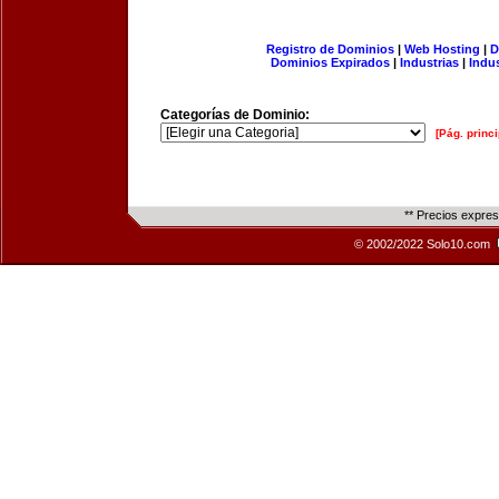
Registro de Dominios
|
Web Hosting
|
D
Dominios Expirados
|
Industrias
|
Indu
Categorías de Dominio:
[Pág. princi
** Precios expre
© 2002/2022 Solo10.com