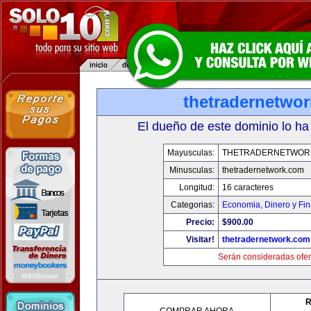
thetradernetwo
El dueño de este dominio lo ha
Mayusculas:
THETRADERNETWOR
Minusculas:
thetradernetwork.com
Longitud:
16 caracteres
Categorias:
Economia, Dinero y Fi
Precio:
$900.00
Visitar!
thetradernetwork.com
Serán consideradas ofer
R