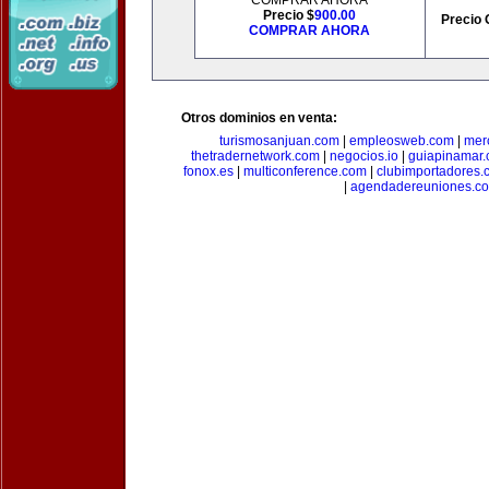
COMPRAR AHORA
Precio $
900.00
Precio 
COMPRAR AHORA
Otros dominios en venta:
turismosanjuan.com
|
empleosweb.com
|
mer
thetradernetwork.com
|
negocios.io
|
guiapinamar
fonox.es
|
multiconference.com
|
clubimportadores.
|
agendadereuniones.c