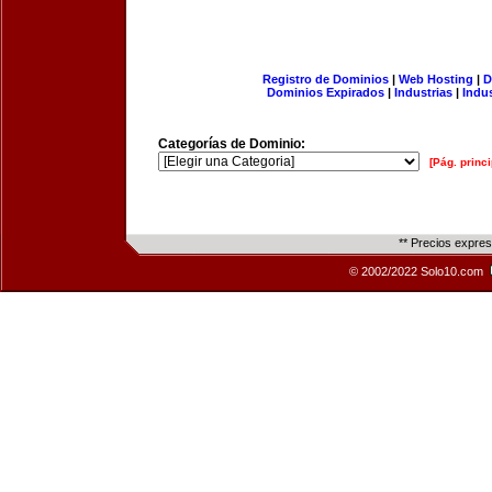
Registro de Dominios
|
Web Hosting
|
D
Dominios Expirados
|
Industrias
|
Indu
Categorías de Dominio:
[Pág. princi
** Precios expre
© 2002/2022 Solo10.com