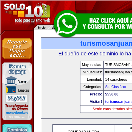
turismosanjua
El dueño de este dominio lo ha
Mayusculas:
TURISMOSANJ
Minusculas:
turismosanjuan
Longitud:
14 caracteres
Categorias:
Sin Clasificar
Precio:
$550.00
Visitar!
turismosanjuan
Serán consideradas ofer
R