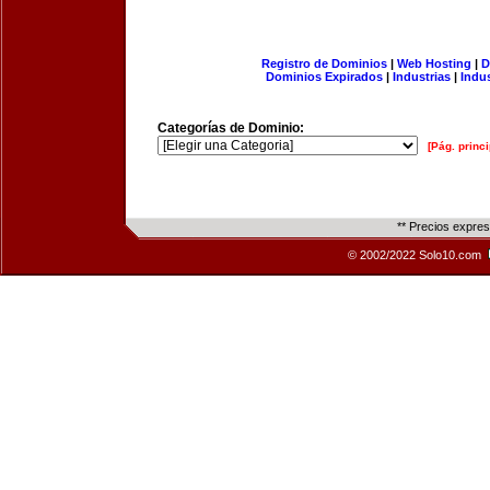
Registro de Dominios
|
Web Hosting
|
D
Dominios Expirados
|
Industrias
|
Indu
Categorías de Dominio:
[Pág. princi
** Precios expre
© 2002/2022 Solo10.com