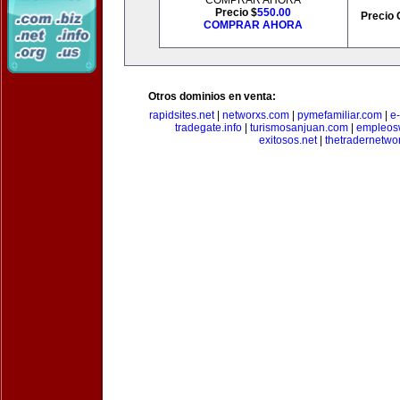
COMPRAR AHORA
Precio $
550.00
Precio 
COMPRAR AHORA
Otros dominios en venta:
rapidsites.net
|
networxs.com
|
pymefamiliar.com
|
e
tradegate.info
|
turismosanjuan.com
|
empleos
exitosos.net
|
thetradernetwo