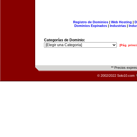
Registro de Dominios
|
Web Hosting
|
D
Dominios Expirados
|
Industrias
|
Indu
Categorías de Dominio:
[Pág. princi
** Precios expre
© 2002/2022 Solo10.com