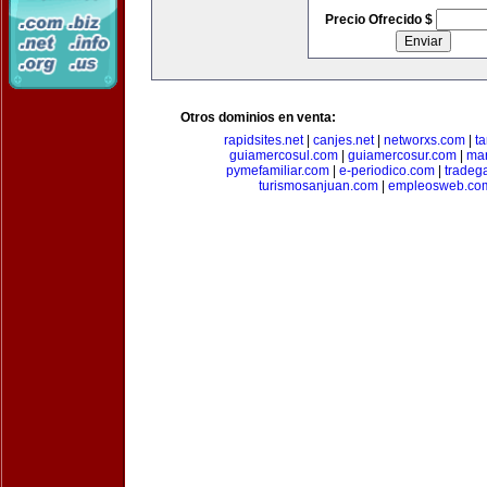
Precio Ofrecido $
Otros dominios en venta:
rapidsites.net
|
canjes.net
|
networxs.com
|
t
guiamercosul.com
|
guiamercosur.com
|
mar
pymefamiliar.com
|
e-periodico.com
|
tradega
turismosanjuan.com
|
empleosweb.co