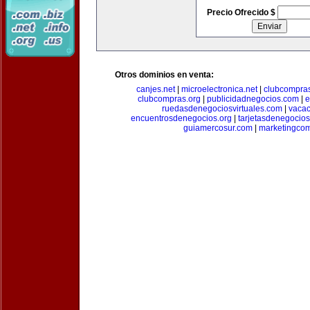
Precio Ofrecido $
Otros dominios en venta:
canjes.net
|
microelectronica.net
|
clubcompra
clubcompras.org
|
publicidadnegocios.com
|
e
ruedasdenegociosvirtuales.com
|
vacac
encuentrosdenegocios.org
|
tarjetasdenegocio
guiamercosur.com
|
marketingcom