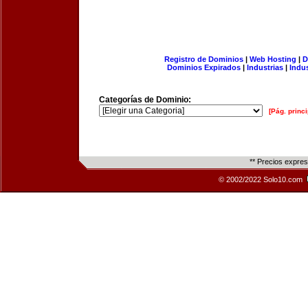
Registro de Dominios
|
Web Hosting
|
D
Dominios Expirados
|
Industrias
|
Indu
Categorías de Dominio:
[Pág. princi
** Precios expre
© 2002/2022 Solo10.com