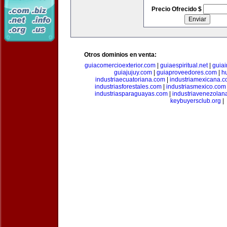
Precio Ofrecido $
Otros dominios en venta:
guiacomercioexterior.com
|
guiaespiritual.net
|
guia
guiajujuy.com
|
guiaproveedores.com
|
h
industriaecuatoriana.com
|
industriamexicana.
industriasforestales.com
|
industriasmexico.com
industriasparaguayas.com
|
industriavenezolan
keybuyersclub.org
|