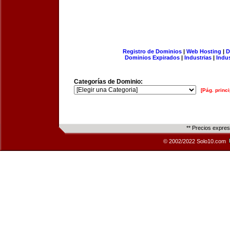
Registro de Dominios
|
Web Hosting
|
D
Dominios Expirados
|
Industrias
|
Indu
Categorías de Dominio:
[Pág. princi
** Precios expre
© 2002/2022 Solo10.com