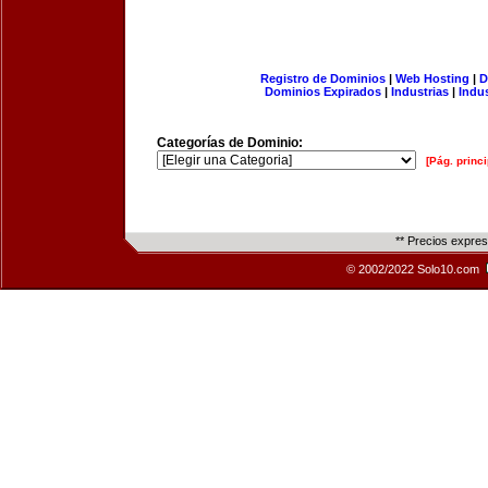
Registro de Dominios
|
Web Hosting
|
D
Dominios Expirados
|
Industrias
|
Indu
Categorías de Dominio:
[Pág. princi
** Precios expre
© 2002/2022 Solo10.com