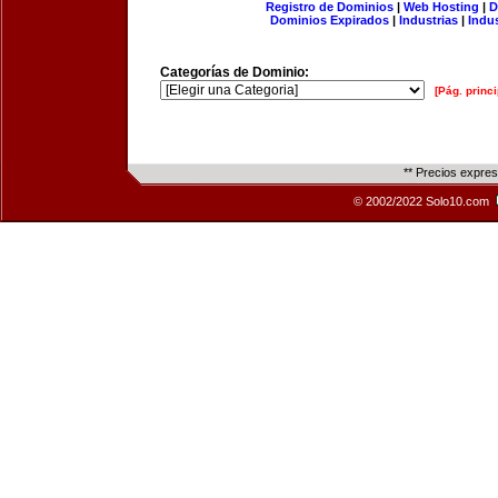
Registro de Dominios
|
Web Hosting
|
D
Dominios Expirados
|
Industrias
|
Indu
Categorías de Dominio:
[Pág. princi
** Precios expre
© 2002/2022 Solo10.com