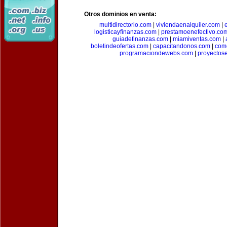
Otros dominios en venta:
multidirectorio.com
|
viviendaenalquiler.com
|
logisticayfinanzas.com
|
prestamoenefectivo.co
guiadefinanzas.com
|
miamiventas.com
|
boletindeofertas.com
|
capacitandonos.com
|
come
programaciondewebs.com
|
proyectos