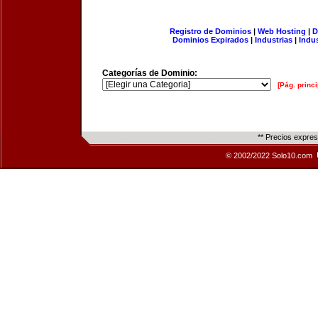
Registro de Dominios
|
Web Hosting
|
D
Dominios Expirados
|
Industrias
|
Indu
Categorías de Dominio:
[Pág. princi
** Precios expre
© 2002/2022 Solo10.com