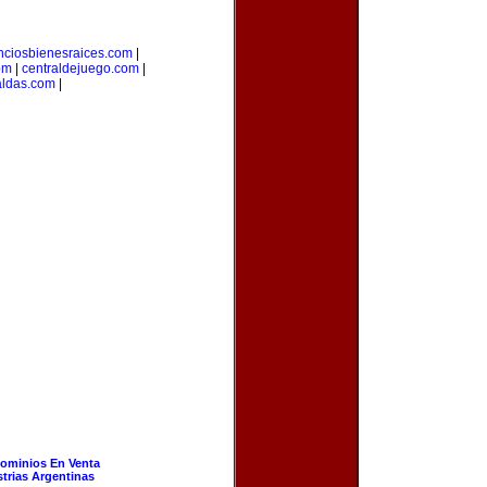
nciosbienesraices.com
|
om
|
centraldejuego.com
|
aldas.com
|
ominios En Venta
strias Argentinas