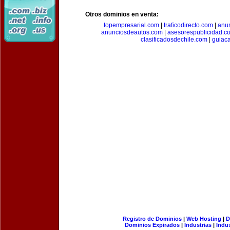
Otros dominios en venta:
topempresarial.com
|
traficodirecto.com
|
anu
anunciosdeautos.com
|
asesorespublicidad.c
clasificadosdechile.com
|
guiac
Registro de Dominios
|
Web Hosting
|
D
Dominios Expirados
|
Industrias
|
Indu