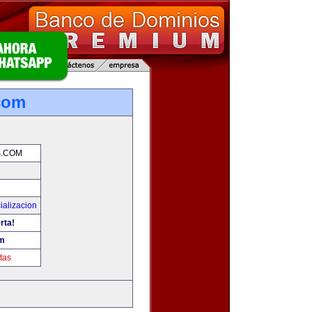
.com
S.COM
ializacion
rta!
om
tas