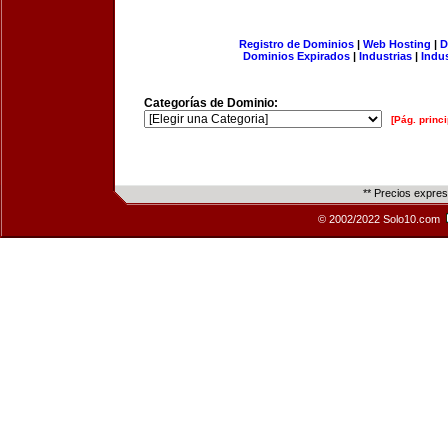
Registro de Dominios
|
Web Hosting
|
D
Dominios Expirados
|
Industrias
|
Indu
Categorías de Dominio:
[Pág. princi
** Precios expre
© 2002/2022 Solo10.com