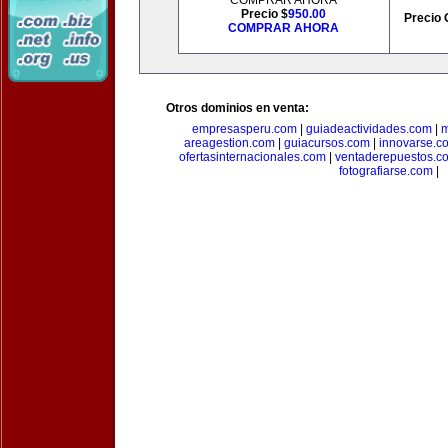
COMPRAR AHORA
Precio $
950.00
Precio 
COMPRAR AHORA
Otros dominios en venta:
empresasperu.com
|
guiadeactividades.com
|
m
areagestion.com
|
guiacursos.com
|
innovarse.c
ofertasinternacionales.com
|
ventaderepuestos.c
fotografiarse.com
|