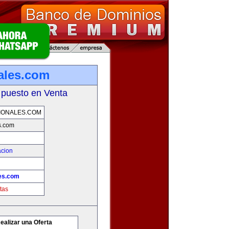
nales.com
 puesto en Venta
IONALES.COM
s.com
acion
les.com
tas
ealizar una Oferta