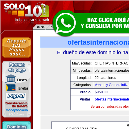
ofertasinternacio
El dueño de este dominio lo ha
Mayusculas:
OFERTASINTERNAC
Minusculas:
ofertasinternacionale
Longitud:
22 caracteres
Categorias:
Ventas y Comercializ
Precio:
$950.00
Visitar!
ofertasinternaciona
Serán consideradas ofer
R