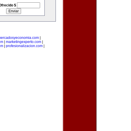
Ofrecido $
ercadosyeconomia.com
|
om
|
marketingexperto.com
|
om
|
profesionalizacion.com
|