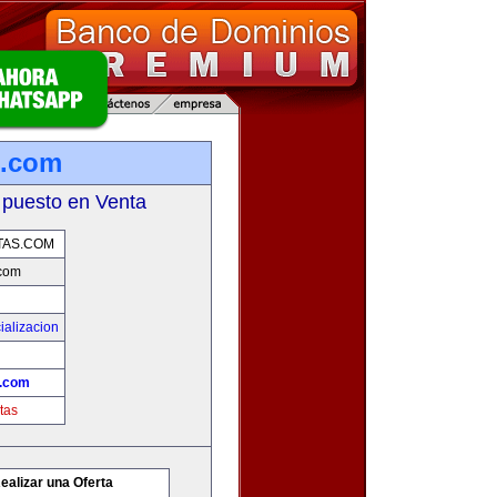
s.com
 puesto en Venta
AS.COM
com
ializacion
.com
tas
ealizar una Oferta