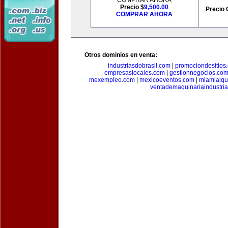
COMPRAR AHORA
Precio $
9,500.00
Precio 
COMPRAR AHORA
Otros dominios en venta:
industriasdobrasil.com
|
promociondesitios
empresaslocales.com
|
gestionnegocios.co
mexempleo.com
|
mexicoeventos.com
|
miamialqu
ventademaquinariaindustria