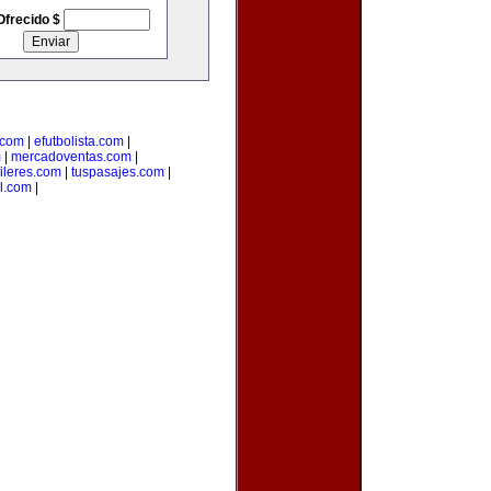
Ofrecido $
.com
|
efutbolista.com
|
m
|
mercadoventas.com
|
ileres.com
|
tuspasajes.com
|
l.com
|