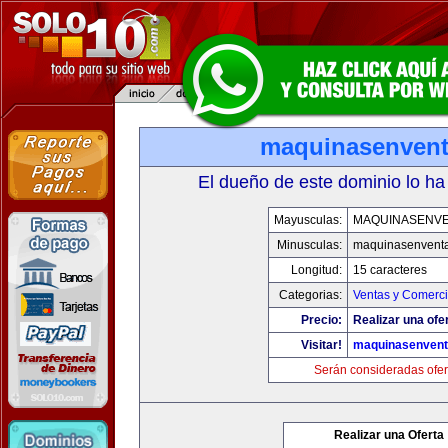
maquinasenven
El dueño de este dominio lo ha
Mayusculas:
MAQUINASENV
Minusculas:
maquinasenvent
Longitud:
15 caracteres
Categorias:
Ventas y Comerci
Precio:
Realizar una ofe
Visitar!
maquinasenven
Serán consideradas ofer
Realizar una Oferta