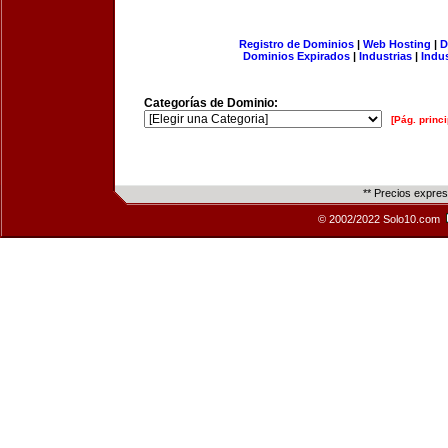
Registro de Dominios
|
Web Hosting
|
D
Dominios Expirados
|
Industrias
|
Indu
Categorías de Dominio:
[Pág. princi
** Precios expre
© 2002/2022 Solo10.com