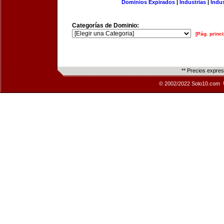
Dominios Expirados
|
Industrias
|
Indu
Categorías de Dominio:
[Pág. princi
** Precios expre
© 2002/2022 Solo10.com