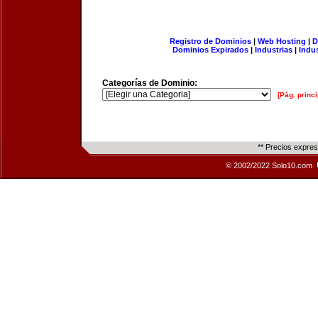
Registro de Dominios
|
Web Hosting
|
D
Dominios Expirados
|
Industrias
|
Indu
Categorías de Dominio:
[Pág. princi
** Precios expre
© 2002/2022 Solo10.com