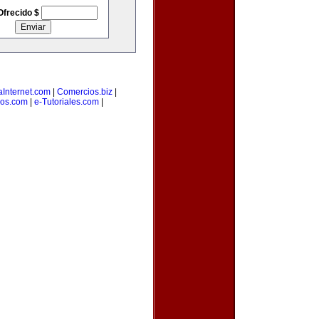
Ofrecido $
Internet.com
|
Comercios.biz
|
os.com
|
e-Tutoriales.com
|