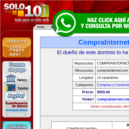
CompraInterne
El dueño de este dominio lo ha
Mayusculas:
COMPRAINTERNET
Minusculas:
comprainternet.com
Longitud:
14 caracteres
Categorias:
Compras y Comercio
Precio:
$950.00
Visitar!
comprainternet.co
Serán consideradas ofer
R