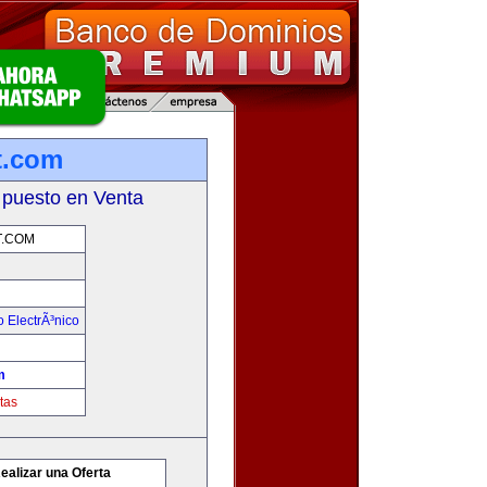
t.com
 puesto en Venta
.COM
 ElectrÃ³nico
m
tas
ealizar una Oferta