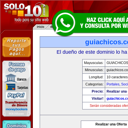
guiachicos.
El dueño de este dominio lo ha
Mayusculas:
GUIACHICO
Minusculas:
guiachicos.c
Longitud:
10 caracteres
Categorias:
Portales
,
Soc
Precio:
Realizar una 
Visitar!
guiachicos.
Serán consideradas ofer
Realizar una Oferta