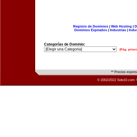
Registro de Dominios
|
Web Hosting
|
D
Dominios Expirados
|
Industrias
|
Indu
Categorías de Dominio:
[Pág. princi
** Precios expre
© 2002/2022 Solo10.com