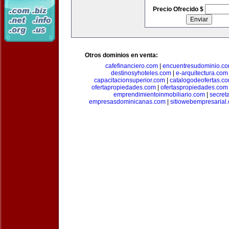
Precio Ofrecido $
Otros dominios en venta:
cafefinanciero.com
|
encuentresudominio.c
destinosyhoteles.com
|
e-arquitectura.com
capacitacionsuperior.com
|
catalogodeofertas.c
ofertapropiedades.com
|
ofertaspropiedades.com
emprendimientoinmobiliario.com
|
secret
empresasdominicanas.com
|
sitiowebempresarial