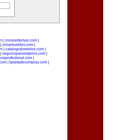
om
|
zonasistemas.com
|
|
zonamuebles.com
|
om
|
catalogodominios.com
|
|
segurosparaviajeros.com
|
ariaprofesional.com
|
.com
|
tarjetadecompras.com
|