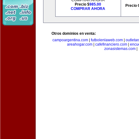
COMPRAR AHORA
Precio $
985.00
Precio 
COMPRAR AHORA
Otros dominios en venta:
campoargentina.com
|
futbolenlaweb.com
|
outleta
areahogar.com
|
cafefinanciero.com
|
encu
zonasistemas.com
|