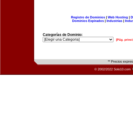
Registro de Dominios
|
Web Hosting
|
D
Dominios Expirados
|
Industrias
|
Indu
Categorías de Dominio:
[Pág. princi
** Precios expre
© 2002/2022 Solo10.com