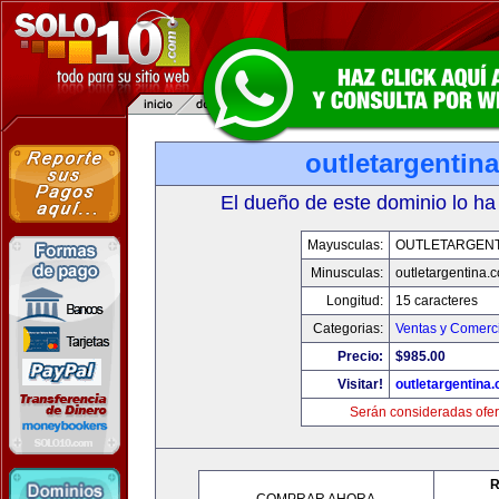
outletargentin
El dueño de este dominio lo ha
Mayusculas:
OUTLETARGENT
Minusculas:
outletargentina.
Longitud:
15 caracteres
Categorias:
Ventas y Comerci
Precio:
$985.00
Visitar!
outletargentina
Serán consideradas ofer
R