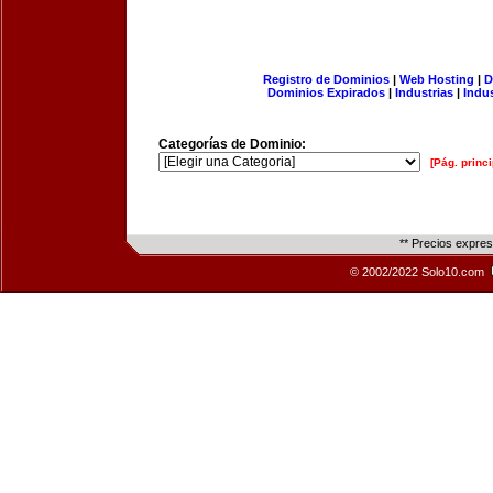
Registro de Dominios
|
Web Hosting
|
D
Dominios Expirados
|
Industrias
|
Indu
Categorías de Dominio:
[Pág. princi
** Precios expre
© 2002/2022 Solo10.com