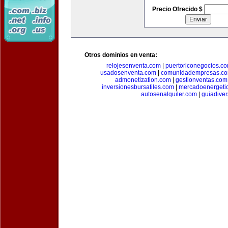
Precio Ofrecido $
Otros dominios en venta:
relojesenventa.com
|
puertoriconegocios.c
usadosenventa.com
|
comunidadempresas.c
admonetization.com
|
gestionventas.com
inversionesbursatiles.com
|
mercadoenergeti
autosenalquiler.com
|
guiadive