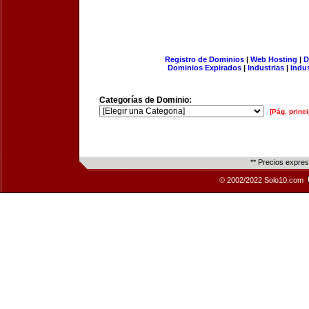
Registro de Dominios
|
Web Hosting
|
D
Dominios Expirados
|
Industrias
|
Indu
Categorías de Dominio:
[Pág. princi
** Precios expre
© 2002/2022 Solo10.com