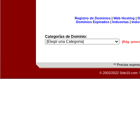
Registro de Dominios
|
Web Hosting
|
D
Dominios Expirados
|
Industrias
|
Indu
Categorías de Dominio:
[Pág. princi
** Precios expre
© 2002/2022 Solo10.com