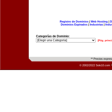
Registro de Dominios
|
Web Hosting
|
D
Dominios Expirados
|
Industrias
|
Indu
Categorías de Dominio:
[Pág. princi
** Precios expre
© 2002/2022 Solo10.com