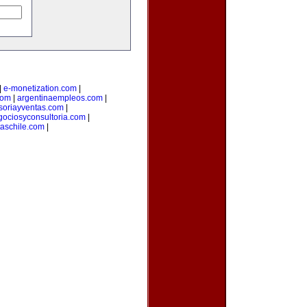
|
e-monetization.com
|
com
|
argentinaempleos.com
|
soriayventas.com
|
gociosyconsultoria.com
|
taschile.com
|