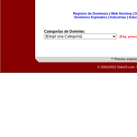
Registro de Dominios
|
Web Hosting
|
D
Dominios Expirados
|
Industrias
|
Indu
Categorías de Dominio:
[Pág. princi
** Precios expre
© 2002/2022 Solo10.com