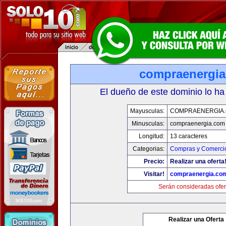
compraenergi
El dueño de este dominio lo ha
Mayusculas:
COMPRAENERGIA
Minusculas:
compraenergia.com
Longitud:
13 caracteres
Categorias:
Compras y Comercio
Precio:
Realizar una oferta
Visitar!
compraenergia.co
Serán consideradas ofer
Realizar una Oferta