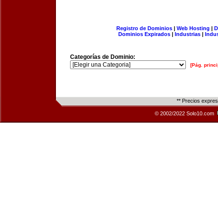
Registro de Dominios
|
Web Hosting
|
D
Dominios Expirados
|
Industrias
|
Indu
Categorías de Dominio:
[Pág. princi
** Precios expre
© 2002/2022 Solo10.com