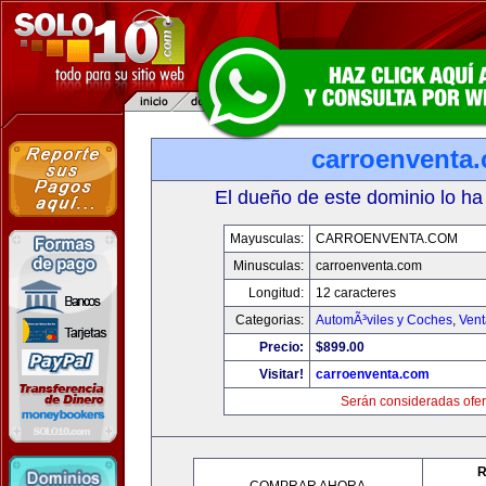
carroenventa
El dueño de este dominio lo ha
Mayusculas:
CARROENVENTA.COM
Minusculas:
carroenventa.com
Longitud:
12 caracteres
Categorias:
AutomÃ³viles y Coches
,
Vent
Precio:
$899.00
Visitar!
carroenventa.com
Serán consideradas ofer
R