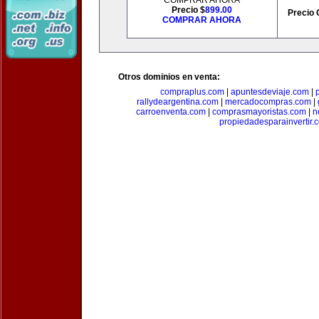
COMPRAR AHORA
Precio $
899.00
Precio 
COMPRAR AHORA
Otros dominios en venta:
compraplus.com
|
apuntesdeviaje.com
|
rallydeargentina.com
|
mercadocompras.com
|
carroenventa.com
|
comprasmayoristas.com
|
n
propiedadesparainvertir.