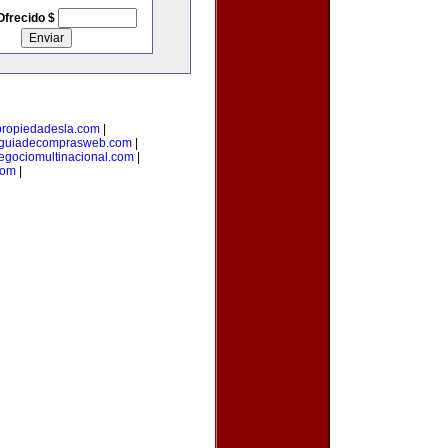
Ofrecido $
propiedadesla.com
|
guiadecomprasweb.com
|
egociomultinacional.com
|
com
|