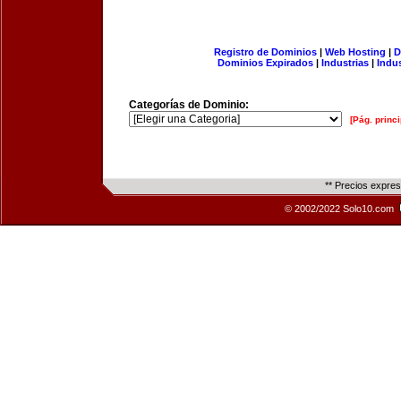
Registro de Dominios
|
Web Hosting
|
D
Dominios Expirados
|
Industrias
|
Indu
Categorías de Dominio:
[Pág. princi
** Precios expre
© 2002/2022 Solo10.com