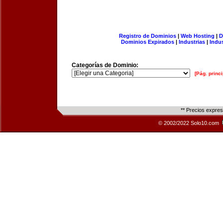
Registro de Dominios
|
Web Hosting
|
D
Dominios Expirados
|
Industrias
|
Indu
Categorías de Dominio:
[Pág. princi
** Precios expre
© 2002/2022 Solo10.com