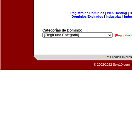
Registro de Dominios
|
Web Hosting
|
D
Dominios Expirados
|
Industrias
|
Indu
Categorías de Dominio:
[Pág. princi
** Precios expre
© 2002/2022 Solo10.com