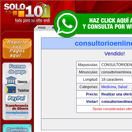
consultorioenli
Vendido!
Mayusculas:
CONSULTORIOEN
Minusculas:
consultorioenlinea
Longitud:
18 caracteres
Categorias:
Medicina
,
Salud
Precio:
Realizar una ofert
Visitar!
consultorioenline
Serán consideradas ofer