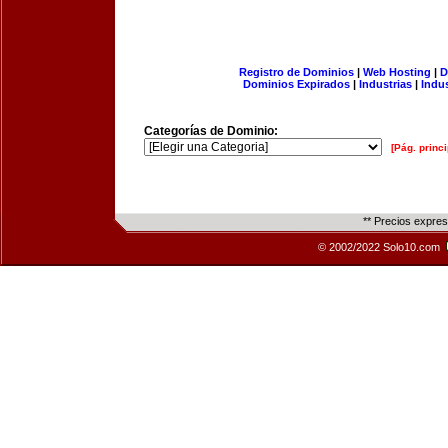
Registro de Dominios
|
Web Hosting
|
D
Dominios Expirados
|
Industrias
|
Indu
Categorías de Dominio:
[Pág. princi
** Precios expre
© 2002/2022 Solo10.com