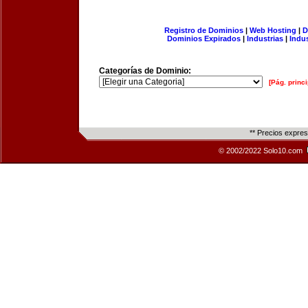
Registro de Dominios
|
Web Hosting
|
D
Dominios Expirados
|
Industrias
|
Indu
Categorías de Dominio:
[Pág. princi
** Precios expre
© 2002/2022 Solo10.com