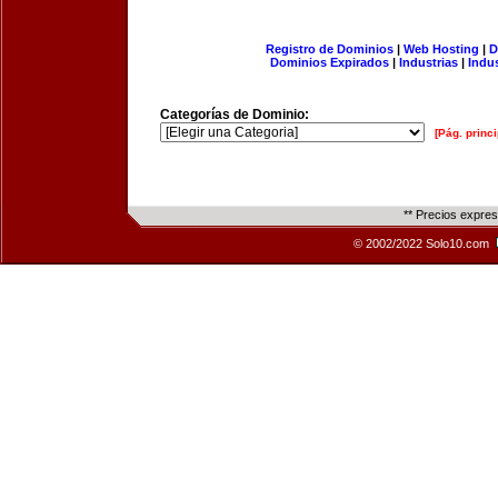
Registro de Dominios
|
Web Hosting
|
D
Dominios Expirados
|
Industrias
|
Indu
Categorías de Dominio:
[Pág. princi
** Precios expre
© 2002/2022 Solo10.com