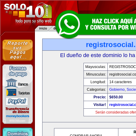
registrosocia
El dueño de este dominio lo ha
Mayusculas:
REGISTROSOC
Minusculas:
registrosocial.c
Longitud:
14 caracteres
Categorias:
Gobierno
,
Soci
Precio:
$650.00
Visitar!
registrosocial
Serán consideradas ofer
R