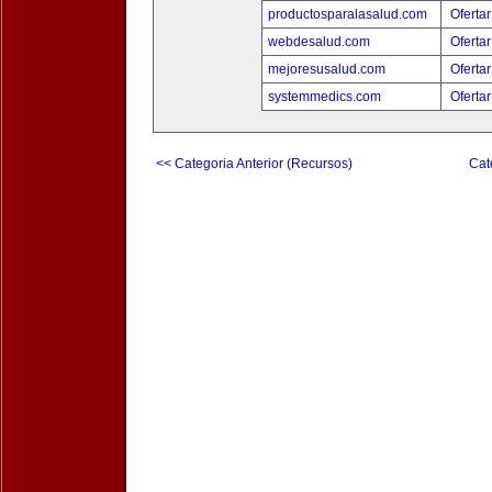
productosparalasalud.com
Ofertar
webdesalud.com
Ofertar
mejoresusalud.com
Ofertar
systemmedics.com
Ofertar
<< Categoria Anterior (Recursos)
Cat