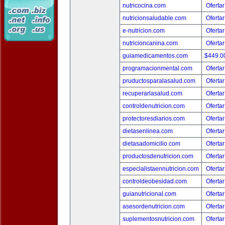
nutricocina.com
Ofertar
nutricionsaludable.com
Ofertar
e-nutricion.com
Ofertar
nutricioncanina.com
Ofertar
guiamedicamentos.com
$449.
programacionmental.com
Ofertar
pruductosparalasalud.com
Ofertar
recuperarlasalud.com
Ofertar
controldenutricion.com
Ofertar
protectoresdiarios.com
Ofertar
dietasenlinea.com
Ofertar
dietasadomicilio.com
Ofertar
productosdenutricion.com
Ofertar
especialistaennutricion.com
Ofertar
controldeobesidad.com
Ofertar
guianutricional.com
Ofertar
asesordenutricion.com
Ofertar
suplementosnutricion.com
Ofertar