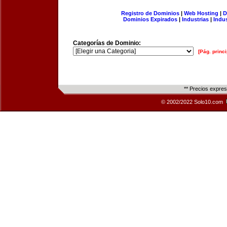
Registro de Dominios
|
Web Hosting
|
D
Dominios Expirados
|
Industrias
|
Indu
Categorías de Dominio:
[Pág. princi
** Precios expre
© 2002/2022 Solo10.com