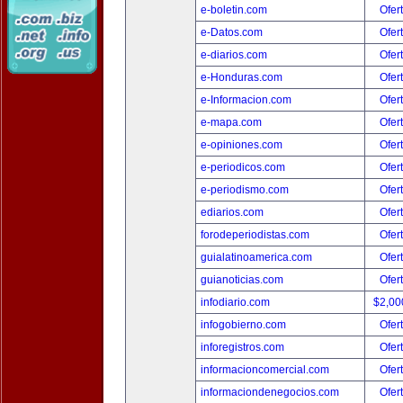
e-boletin.com
Ofer
e-Datos.com
Ofer
e-diarios.com
Ofer
e-Honduras.com
Ofer
e-Informacion.com
Ofer
e-mapa.com
Ofer
e-opiniones.com
Ofer
e-periodicos.com
Ofer
e-periodismo.com
Ofer
ediarios.com
Ofer
forodeperiodistas.com
Ofer
guialatinoamerica.com
Ofer
guianoticias.com
Ofer
infodiario.com
$2,00
infogobierno.com
Ofer
inforegistros.com
Ofer
informacioncomercial.com
Ofer
informaciondenegocios.com
Ofer