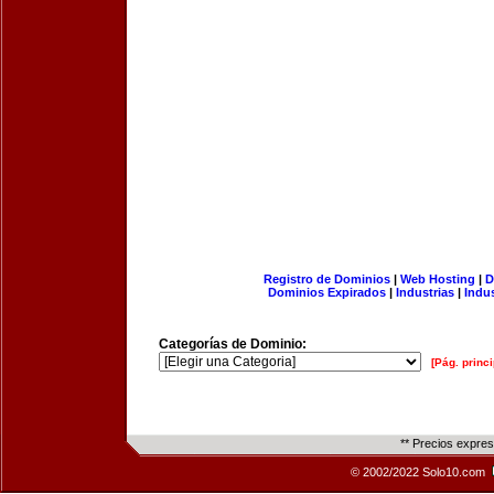
Registro de Dominios
|
Web Hosting
|
D
Dominios Expirados
|
Industrias
|
Indu
Categorías de Dominio:
[Pág. princi
** Precios expre
© 2002/2022 Solo10.com