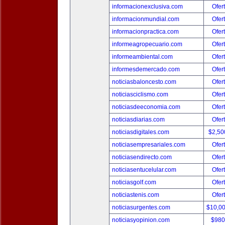
informacionexclusiva.com
Ofer
informacionmundial.com
Ofer
informacionpractica.com
Ofer
informeagropecuario.com
Ofer
informeambiental.com
Ofer
informesdemercado.com
Ofer
noticiasbaloncesto.com
Ofer
noticiasciclismo.com
Ofer
noticiasdeeconomia.com
Ofer
noticiasdiarias.com
Ofer
noticiasdigitales.com
$2,50
noticiasempresariales.com
Ofer
noticiasendirecto.com
Ofer
noticiasentucelular.com
Ofer
noticiasgolf.com
Ofer
noticiastenis.com
Ofer
noticiasurgentes.com
$10,0
noticiasyopinion.com
$980