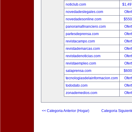
noticlub.com
$1,49
novedadeslegales.com
Ofer
novedadesonline.com
$550
panoramafinanciero.com
Ofer
partesdeprensa.com
Ofer
revistacampo.com
Ofer
revistademarcas.com
Ofer
revistadenoticias.com
Ofer
revistaempleo.com
Ofer
salaprensa.com
$600
tecnologiasdelainformacion.com
Ofer
tododato.com
Ofer
zonademedios.com
Ofer
<< Categoria Anterior (Hogar)
Categoria Siguient